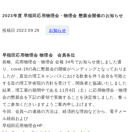
2023年度 早稲田応用物理会・物理会 懇親会開催のお知らせ
投稿日:
2023.09.29
お知らせ
早稲田応用物理会 物理会 会員各位
前略、応用物理会・物理会 会報 34号でお知らせ致しました通
り、covid-19の為に懇親会の開催がペンディングとなっておりま
したが，直近の理工キャンパスにおける飲食を伴う会合を可能と
する旨の理工学術院の方針を受けて，関係者と協議いたしました
結果，理工展の期間中である 11月4日（土）に応用物理会・物理
会の懇親会を下記の要領で実施することを決定致しました、奮っ
てご参加くださいますようご案内申し上げます。
今回、会員への連絡の方法は、経済的な理由などから、電子メー
ル経由および
早稲田応用物理会HP :