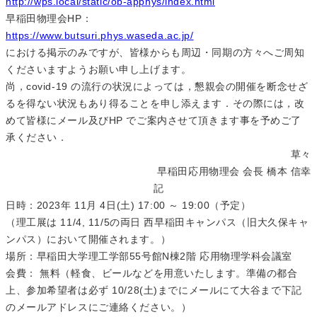
http://wps.local/static/ob-apphys/index.html
早稲田物理会HP：
https://www.butsuri.phys.waseda.ac.jp/
における掲示のみですが、皆様からも周辺・同期の方々へご周知
くださいますようお願い申し上げます。
尚，covid-19 の流行の状況によっては，懇親会の開催を断念せざ
るを得ない状況もあり得ることを申し添えます．その際には，改
めて皆様にメール及びHP でご案内させて頂きます事を予めご了
承ください．
草々
早稲田応用物理会 会長 橋本 信幸
記
日時：2023年 11月 4日(土) 17:00 ～ 19:00（予定）
（理工展は 11/4, 11/5の両日 西早稲田キャンパス（旧大久保キャ
ンパス）において開催されます。）
場所：早稲田大学理工学部55号館N棟2階 応用物理学科会議室
会費： 無料（軽食、ビールなどを用意いたします。準備の都合
上、参加希望者は必ず 10/28(土)までにメールにて大谷まで下記
のメールアドレスにご連絡ください。）