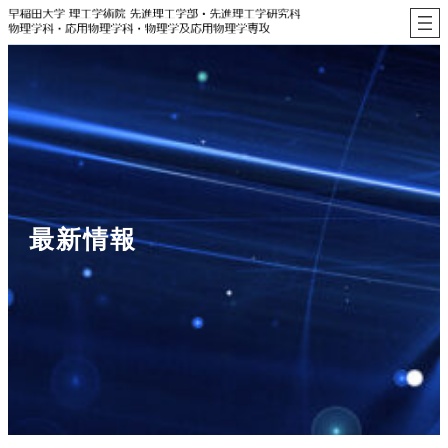
内
容
を
ス
キ
ッ
プ
最新情報