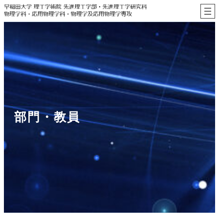
内
容
を
ス
キ
ッ
プ
部門・教員