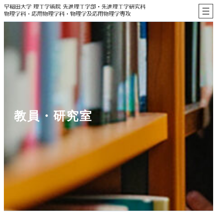
内
容
を
ス
キ
ッ
プ
教員・研究室