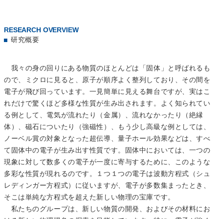
RESEARCH OVERVIEW
研究概要
我々の身の回りにある物質のほとんどは「固体」と呼ばれるも
ので、ミクロに見ると、原子が順序よく整列しており、その間を
電子が飛び回っています。一見簡単に見える舞台ですが、実はこ
れだけで驚くほど多様な性質が生み出されます。よく知られてい
る例として、電気が流れたり（金属）、流れなかったり（絶縁
体）、磁石についたり（強磁性）、もう少し高級な例としては、
ノーベル賞の対象となった超伝導、量子ホール効果などは、すべ
て固体中の電子が生み出す性質です。固体中においては、一つの
現象に対して数多くの電子が一度に寄与するために、このような
多彩な性質が現れるのです。１つ１つの電子は波動方程式（シュ
レディンガー方程式）に従いますが、電子が多数集まったとき、
そこは単純な方程式を超えた新しい物理の宝庫です。
私たちのグループは、新しい物質の開発、およびその材料にお