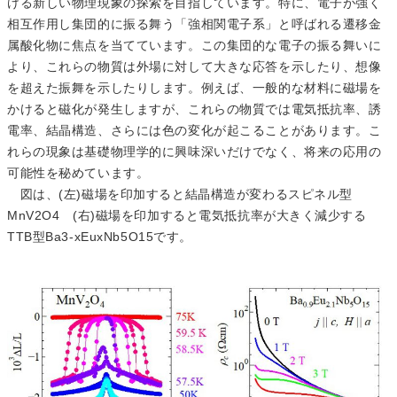
ける新しい物理現象の探索を目指しています。特に、電子が強く
相互作用し集団的に振る舞う「強相関電子系」と呼ばれる遷移金
属酸化物に焦点を当てています。この集団的な電子の振る舞いに
より、これらの物質は外場に対して大きな応答を示したり、想像
を超えた振舞を示したりします。例えば、一般的な材料に磁場を
かけると磁化が発生しますが、これらの物質では電気抵抗率、誘
電率、結晶構造、さらには色の変化が起こることがあります。こ
れらの現象は基礎物理学的に興味深いだけでなく、将来の応用の
可能性を秘めています。
図は、(左)磁場を印加すると結晶構造が変わるスピネル型
MnV2O4 (右)磁場を印加すると電気抵抗率が大きく減少する
TTB型Ba3-xEuxNb5O15です。